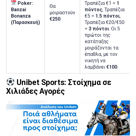
Poker:
Τραπέζια €1 =
1
Θα
Banzai
πόντος
, Τραπέζια
μοιραστούν
Bonanza
€5 =
1.5 πόντοι
,
€250
(Παρασκευή)
Τραπέζια €20/€50
=
3 πόντοι
. Οι 5
πρώτοι της
κατάταξης
μοιράζονται τα
έπαθλα, με τον
νικητή να
λαμβάνει
€100
.
Unibet Sports: Στοίχημα σε
Χιλιάδες Αγορές