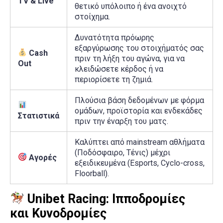
TV & Live
θετικό υπόλοιπο ή ένα ανοιχτό
στοίχημα.
Δυνατότητα πρόωρης
εξαργύρωσης του στοιχήματός σας
Cash
πριν τη λήξη του αγώνα, για να
Out
κλειδώσετε κέρδος ή να
περιορίσετε τη ζημιά.
Πλούσια βάση δεδομένων με φόρμα
ομάδων, προϊστορία και ενδεκάδες
Στατιστικά
πριν την έναρξη του ματς.
Καλύπτει από mainstream αθλήματα
(Ποδόσφαιρο, Τένις) μέχρι
Αγορές
εξειδικευμένα (Esports, Cyclo-cross,
Floorball).
Unibet Racing: Ιπποδρομίες
και Κυνοδρομίες