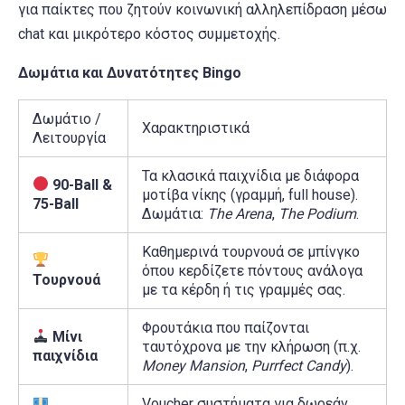
για παίκτες που ζητούν κοινωνική αλληλεπίδραση μέσω
chat και μικρότερο κόστος συμμετοχής.
Δωμάτια και Δυνατότητες Bingo
Δωμάτιο /
Χαρακτηριστικά
Λειτουργία
Τα κλασικά παιχνίδια με διάφορα
90-Ball &
μοτίβα νίκης (γραμμή, full house).
75-Ball
Δωμάτια:
The Arena
,
The Podium
.
Καθημερινά τουρνουά σε μπίνγκο
όπου κερδίζετε πόντους ανάλογα
Τουρνουά
με τα κέρδη ή τις γραμμές σας.
Φρουτάκια που παίζονται
Μίνι
ταυτόχρονα με την κλήρωση (π.χ.
παιχνίδια
Money Mansion
,
Purrfect Candy
).
Voucher συστήματα για δωρεάν