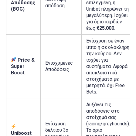
Απόδοσης
επιλεγμένη, η
απόδοση
(BOG)
Unibet πληρώνει τη
μεγαλύτερη. Ισχύει
για όριο κερδών
έως
€25.000
.
Ενίσχυση σε έναν
ίππο ή σε ολόκληρη
την κούρσα. Δεν
Price &
ισχύει για
Ενισχυμένες
Super
συστήματα. Αφορά
Αποδόσεις
Boost
αποκλειστικά
στοιχήματα με
μετρητά, όχι Free
Bets.
Αυξάνει τις
αποδόσεις στο
στοίχημά σας
Ενίσχυση
(racing/greyhounds).
δελτίου 3x
Το όριο
Uniboost