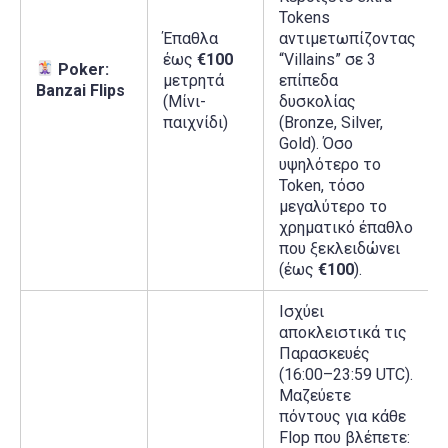
Tokens
Έπαθλα
αντιμετωπίζοντας
έως
€100
“Villains” σε 3
Poker:
μετρητά
επίπεδα
Banzai Flips
(Μίνι-
δυσκολίας
παιχνίδι)
(Bronze, Silver,
Gold). Όσο
υψηλότερο το
Token, τόσο
μεγαλύτερο το
χρηματικό έπαθλο
που ξεκλειδώνει
(έως
€100
).
Ισχύει
αποκλειστικά τις
Παρασκευές
(16:00–23:59 UTC).
Μαζεύετε
πόντους για κάθε
Flop που βλέπετε: