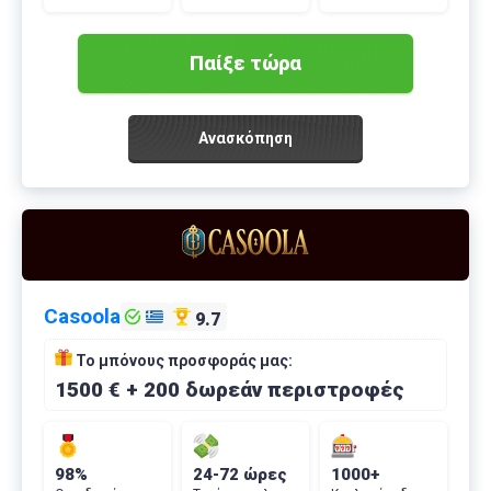
Παίξε τώρα
Ανασκόπηση
Casoola
9.7
Το μπόνους προσφοράς μας:
1500 € + 200 δωρεάν περιστροφές
98%
24-72 ώρες
1000+