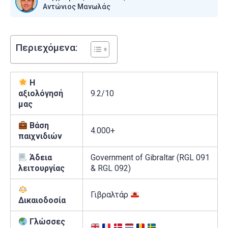
Αντώνιος Μανωλάς
Περιεχόμενα:
Η
αξιολόγησή
9.2/10
μας
Βάση
4.000+
παιχνιδιών
Άδεια
Government of Gibraltar (RGL 091
λειτουργίας
& RGL 092)
Γιβραλτάρ
Δικαιοδοσία
Γλώσσες