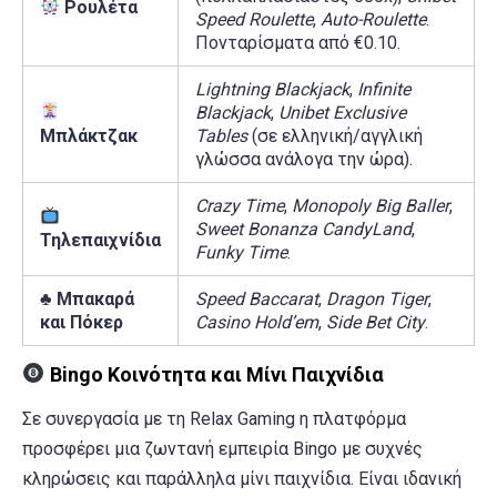
Ρουλέτα
Speed Roulette
,
Auto-Roulette
.
Πονταρίσματα από €0.10.
Lightning Blackjack
,
Infinite
Blackjack
,
Unibet Exclusive
Μπλάκτζακ
Tables
(σε ελληνική/αγγλική
γλώσσα ανάλογα την ώρα).
Crazy Time
,
Monopoly Big Baller
,
Sweet Bonanza CandyLand
,
Τηλεπαιχνίδια
Funky Time
.
♣️ Μπακαρά
Speed Baccarat
,
Dragon Tiger
,
και Πόκερ
Casino Hold’em
,
Side Bet City
.
Bingo Κοινότητα και Μίνι Παιχνίδια
Σε συνεργασία με τη Relax Gaming η πλατφόρμα
προσφέρει μια ζωντανή εμπειρία Bingo με συχνές
κληρώσεις και παράλληλα μίνι παιχνίδια. Είναι ιδανική