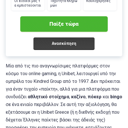
Οι ειδικοί μας τ
Ταχύτητα πληρω
Κουλοχέρηδες
α εμπιστεύονται
μών
Παίξε τώρα
Ανασκόπηση
Μία από τις πιο αναγνωρίσιμες πλατφόρμες στον
κόσμο του online gaming, η Unibet, λειτουργεί υπό την
ομπρέλα του Kindred Group από το 1997. Δεν πρόκειται
για έναν τυχαίο «παίκτη», αλλά για μια πλατφόρμα που
συνδυάζει
αθλητικό στοίχημα
,
καζίνο
,
πόκερ
και
bingo
σε ένα ενιαίο περιβάλλον. Σε αυτή την αξιολόγηση, θα
εξετάσουμε αν η Unibet Greece (ή η διεθνής εκδοχή που
δέχεται Έλληνες παίκτες βάσει της άδειάς της)
προσφέρει την εμπειρία που ψάχνετε, εστιάζοντας