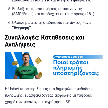
Διεύθυνση
,
Πόλη
,
ΤΚ
και
Κινητό Τηλέφωνο
.
Επιλέξτε τις προτιμήσεις επικοινωνίας
(SMS/Email) και αποδεχτείτε τους όρους (18+).
Ολοκληρώστε τη διαδικασία πατώντας ξανά
“Εγγραφή”
.
Συναλλαγές: Καταθέσεις και
Αναλήψεις
Η Unibet υποστηρίζει τις πιο δημοφιλείς μεθόδους
πληρωμής, εξασφαλίζοντας ασφαλείς μεταφορές
χρημάτων μέσω κρυπτογράφησης SSL.