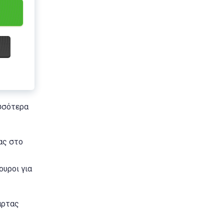
ισσότερα
ας στο
ουροι για
άρτας