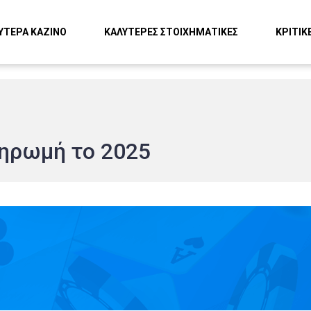
ΥΤΕΡΑ ΚΑΖΙΝΟ
ΚΑΛΎΤΕΡΕΣ ΣΤΟΙΧΗΜΑΤΙΚΈΣ
ΚΡΙΤΙΚ
ληρωμή το 2025