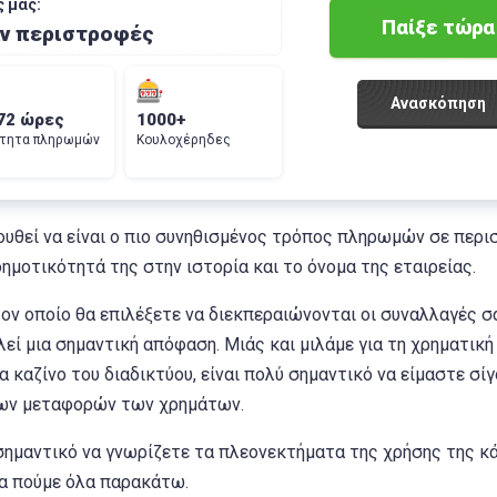
 μας:
Παίξε τώρα
άν περιστροφές
Ανασκόπηση
72 ώρες
1000+
τητα πληρωμών
Κουλοχέρηδες
υθεί να είναι ο πιο συνηθισμένος τρόπος πληρωμών σε περ
δημοτικότητά της στην ιστορία και το όνομα της εταιρείας.
ον οποίο θα επιλέξετε να διεκπεραιώνονται οι συναλλαγές σ
λεί μια σημαντική απόφαση. Μιάς και μιλάμε για τη χρηματική
 καζίνο του διαδικτύου, είναι πολύ σημαντικό να είμαστε σίγ
ων μεταφορών των χρημάτων.
ι σημαντικό να γνωρίζετε τα πλεονεκτήματα της χρήσης της κ
τα πούμε όλα παρακάτω.