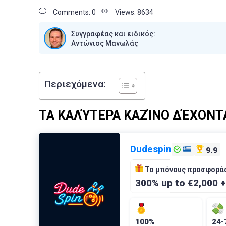
Comments: 0
Views: 8634
Συγγραφέας και ειδικός:
Αντώνιος Μανωλάς
Περιεχόμενα:
ΤΑ ΚΑΛΎΤΕΡΑ ΚΑΖΊΝΟ ΔΈΧΟΝΤ
Dudespin
9.9
Το μπόνους προσφοράς
300% up to €2,000 
100%
24-