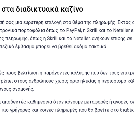
στα διαδικτυακά καζίνο
σή σας μια ευρύτερη επιλογή στο θέμα της πληρωμής. Εκτός 
ονικά πορτοφόλια όπως το PayPal, η Skrill και το Neteller ε
ς πληρωμής, όπως η Skrill και το Neteller, ανήκουν επίσης σε
πεζικό έμβασμα μπορεί να βρεθεί ακόμα τακτικά.
ές προς βελτίωση ή παράγοντες κάλυψης που δεν τους επιτρ
ιτρέπει στους ανθρώπους χωρίς όριο ηλικίας ή περιορισμό κά
νους αναμονής.
ι αποδεκτές καθημερινά όταν κάνουμε μεταφορές ή αγορές σ
ς πιο γρήγορες και κοινές πληρωμές που θα βρείτε στο διαδίκ