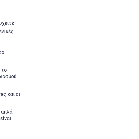
υχείτε
ενικές
τα
 το
ριασμού
ες και οι
ο απλά
είναι