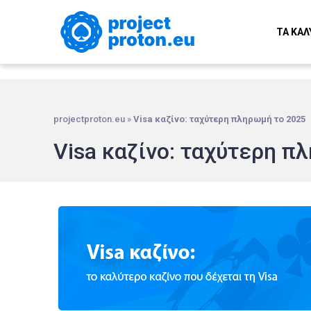
ΤΑ ΚΑΛ
projectproton.eu
»
Visa καζίνο: ταχύτερη πληρωμή το 2025
Visa καζίνο: ταχύτερη π