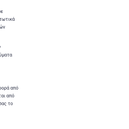
σε
στωτικά
κών
ν
ρύματα
αφορά από
ται από
σας το