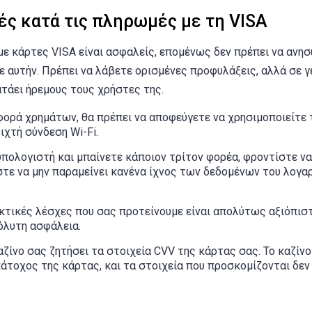
ς κατά τις πληρωμές με τη VISA
ε κάρτες VISA είναι ασφαλείς, επομένως δεν πρέπει να ανησ
 αυτήν. Πρέπει να λάβετε ορισμένες προφυλάξεις, αλλά σε γ
ατάει ήρεμους τους χρήστες της.
φορά χρημάτων, θα πρέπει να αποφεύγετε να χρησιμοποιείτε 
ιχτή σύνδεση Wi-Fi.
υπολογιστή και μπαίνετε κάποιον τρίτον φορέα, φροντίστε να
ώστε να μην παραμείνει κανένα ίχνος των δεδομένων του λογα
ικτικές λέσχες που σας προτείνουμε είναι απολύτως αξιόπιστ
όλυτη ασφάλεια.
ζίνο σας ζητήσει τα στοιχεία CVV της κάρτας σας. Το καζίν
άτοχος της κάρτας, και τα στοιχεία που προσκομίζονται δεν 