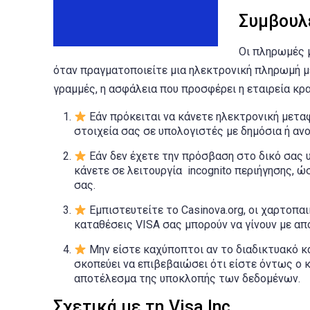
Συμβουλέ
Οι πληρωμές μ
όταν πραγματοποιείτε μια ηλεκτρονική πληρωμή με
γραμμές, η ασφάλεια που προσφέρει η εταιρεία κρ
Εάν πρόκειται να κάνετε ηλεκτρονική μετα
στοιχεία σας σε υπολογιστές με δημόσια ή ανο
Εάν δεν έχετε την πρόσβαση στο δικό σας 
κάνετε σε λειτουργία incognito περιήγησης, 
σας.
Εμπιστευτείτε το Casinova.org, οι χαρτοπα
καταθέσεις VISA σας μπορούν να γίνουν με απ
Μην είστε καχύποπτοι αν το διαδικτυακό κα
σκοπεύει να επιβεβαιώσει ότι είστε όντως ο κ
αποτέλεσμα της υποκλοπής των δεδομένων.
Σχετικά με τη Visa Inc.