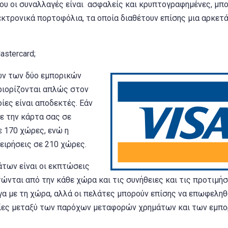
ου οι συναλλαγές είναι ασφαλείς και κρυπτογραφημένες, μπο
κτρονικά πορτοφόλια, τα οποία διαθέτουν επίσης μια αρκετ
astercard;
ών των δύο εμπορικών
ριορίζονται απλώς στον
ίες είναι αποδεκτές. Εάν
ε την κάρτα σας σε
ε 170 χώρες, ενώ η
ειρήσεις σε 210 χώρες.
των είναι οι εκπτώσεις
ώνται από την κάθε χώρα και τις συνήθειες και τις προτιμήσ
γα με τη χώρα, αλλά οι πελάτες μπορούν επίσης να επωφελη
σίες μεταξύ των παρόχων μεταφορών χρημάτων και των εμπ